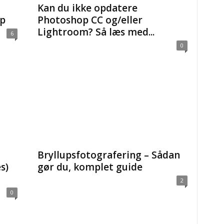
Kan du ikke opdatere
op
Photoshop CC og/eller
Lightroom? Så læs med...
6
0
Bryllupsfotografering – Sådan
s)
gør du, komplet guide
2
0