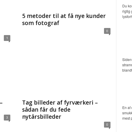
Du kom
rigtig
5 metoder til at få nye kunder
lysfor
som fotograf
0
1
Siden 
stramn
blandt
–
Tag billeder af fyrværkeri –
En af 
sådan får du fede
smukke
nytårsbilleder
3
mest p
0