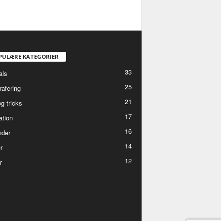
PULÆRE KATEGORIER
33
als
25
rafering
21
g tricks
17
ation
16
der
14
r
12
r