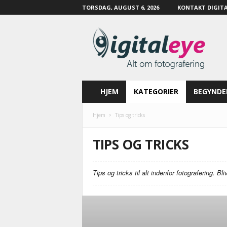
TORSDAG, AUGUST 6, 2026
KONTAKT DIGITA
D
i
g
i
t
a
l
HJEM
KATEGORIER
BEGYNDE
e
y
Hjem
Tips og tricks
e
.
TIPS OG TRICKS
d
k
Tips og tricks til alt indenfor fotografering. 