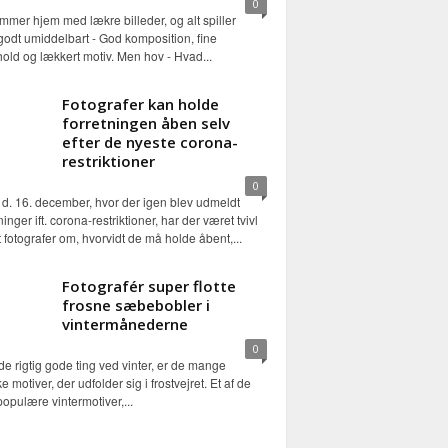
0
mer hjem med lækre billeder, og alt spiller
 godt umiddelbart - God komposition, fine
hold og lækkert motiv. Men hov - Hvad...
Fotografer kan holde
forretningen åben selv
efter de nyeste corona-
restriktioner
0
d. 16. december, hvor der igen blev udmeldt
inger ift. corona-restriktioner, har der været tvivl
 fotografer om, hvorvidt de må holde åbent,...
Fotografér super flotte
frosne sæbebobler i
vintermånederne
0
de rigtig gode ting ved vinter, er de mange
 motiver, der udfolder sig i frostvejret. Et af de
opulære vintermotiver,...