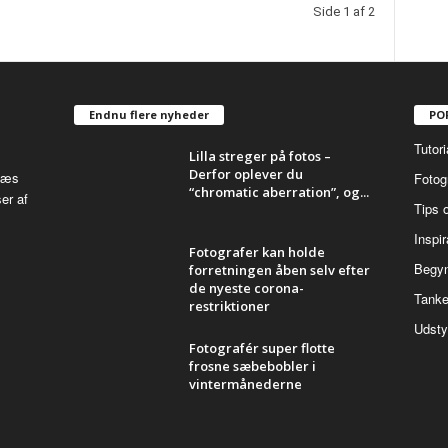
Side 1 af 2
Endnu flere nyheder
PO
Tutori
Lilla streger på fotos –
Derfor oplever du
 læs
Fotog
“chromatic aberration”, og...
er af
Tips o
Inspir
Fotografer kan holde
Begyn
forretningen åben selv efter
de nyeste corona-
Tanke
restriktioner
Udsty
Fotografér super flotte
frosne sæbebobler i
vintermånederne