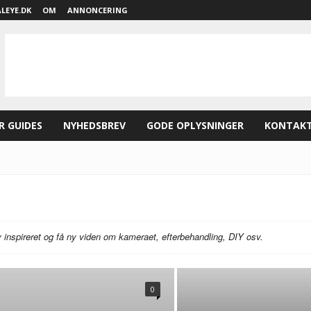
LEYE.DK
OM
ANNONCERING
R GUIDES
NYHEDSBREV
GODE OPLYSNINGER
KONTAK
Bliv inspireret og få ny viden om kameraet, efterbehandling, DIY osv.
0